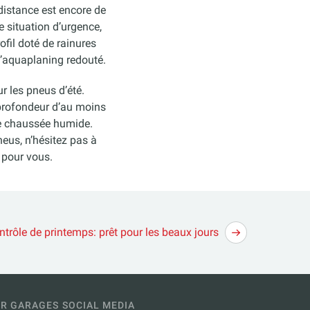
 distance est encore de
 situation d’urgence,
fil doté de rainures
l’aquaplaning redouté.
r les pneus d’été.
 profondeur d’au moins
ne chaussée humide.
eus, n’hésitez pas à
 pour vous.
ntrôle de printemps: prêt pour les beaux jours
R GARAGES
SOCIAL MEDIA