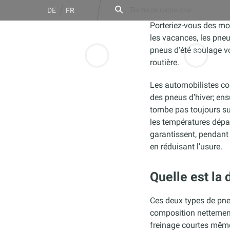
Aller
Rechercher
DE
FR
:
au
Porteriez-vous des mo
contenu
les vacances, les pneu
pneus d’été soulage vo
routière.
Garages & Rendez-
Jobs
Les automobilistes con
vous
des pneus d’hiver; ens
tombe pas toujours sur
les températures dépas
garantissent, pendant 
en réduisant l’usure.
Quelle est la 
Ces deux types de pneu
composition nettement 
freinage courtes même 