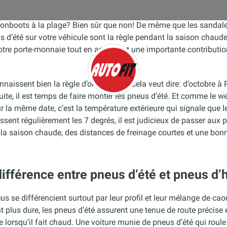
onboots à la plage? Bien sûr que non! De même que les sandal
s d’été sur votre véhicule sont la règle pendant la saison chaude
tre porte-monnaie tout en apportant une importante contribution
naissent bien la règle d’or: de O à P. Cela veut dire: d’octobre à
uite, il est temps de faire monter les pneus d’été. Et comme le 
autofit
 la même date, c’est la température extérieure qui signale que 
sent régulièrement les 7 degrés, il est judicieux de passer aux p
la saison chaude, des distances de freinage courtes et une bonn
différence entre pneus d’été et pneus d’
s se différencient surtout par leur profil et leur mélange de ca
plus dure, les pneus d’été assurent une tenue de route précise 
lorsqu’il fait chaud. Une voiture munie de pneus d’été qui roule