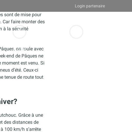
Login partenaire
es sont de mise pour
. Car faire monter des
 à la sécurité
À propos d’Autofit –
Guide
 Pâques, on roule avec
autofit
week-end de Pâques ne
le moment est venu. Si
neus d’été. Ceux-ci
e tenue de route tout
hiver?
outchouc. Grâce à une
et des distances de
 à 100 km/h s’arrête