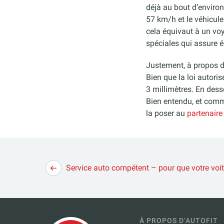
déjà au bout d’environ
57 km/h et le véhicule
cela équivaut à un voy
spéciales qui assure é
Justement, à propos d’
Bien que la loi autori
3 millimètres. En des
Bien entendu, et comm
la poser au
partenaire
Navigation
Service auto compétent – pour que votre voit
de
l’article
À PROPOS D’AUTOFIT