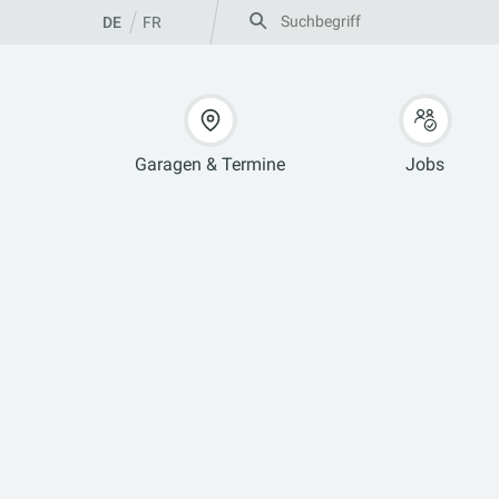
Zum
Suche
DE
FR
nach:
Inhalt
springen
Garagen & Termine
Jobs