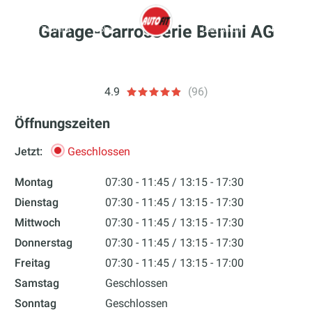
Zum
Inhalt
Garage-Carrosserie Benini AG
Garagen & Termine
Jobs
Über Autofit
Mehr
springen
autofit
4.9
(96)
Öffnungszeiten
Jetzt:
Geschlossen
Montag
07:30 - 11:45
13:15 - 17:30
Dienstag
07:30 - 11:45
13:15 - 17:30
Mittwoch
07:30 - 11:45
13:15 - 17:30
Donnerstag
07:30 - 11:45
13:15 - 17:30
Freitag
07:30 - 11:45
13:15 - 17:00
Samstag
Geschlossen
Sonntag
Geschlossen