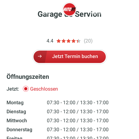
Zum
Inhalt
Garage de Servion
Garagen & Termine
Jobs
Über Autofit
Mehr
springen
autofit
4.4
(20)
Jetzt Termin buchen
Öffnungszeiten
Jetzt:
Geschlossen
Montag
07:30 - 12:00
13:30 - 17:00
Dienstag
07:30 - 12:00
13:30 - 17:00
Mittwoch
07:30 - 12:00
13:30 - 17:00
Donnerstag
07:30 - 12:00
13:30 - 17:00
Freitag
07:30 - 12:00
13:30 - 17:00