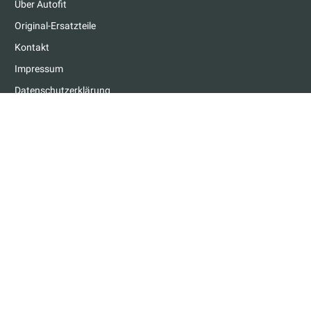
Über Autofit
Original-Ersatzteile
Kontakt
Impressum
Datenschutzerklärung
GARAGEN & TERMINE
Garage finden
Termin buchen
RATGEBER
Checks
MFK
Service
Tipps
FÜR GARAGEN
Partner werden