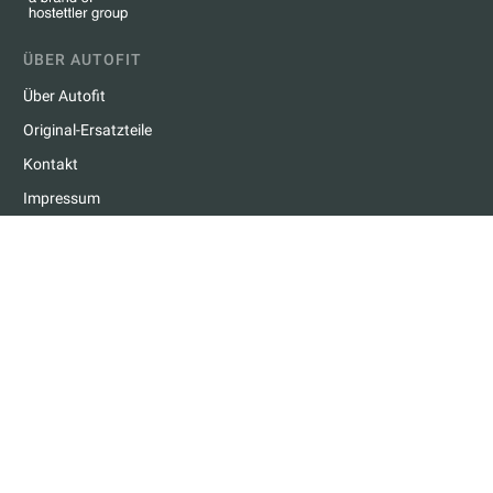
ÜBER AUTOFIT
Über Autofit
Original-Ersatzteile
Kontakt
Impressum
Datenschutzerklärung
GARAGEN & TERMINE
Garage finden
Termin buchen
RATGEBER
Checks
MFK
Service