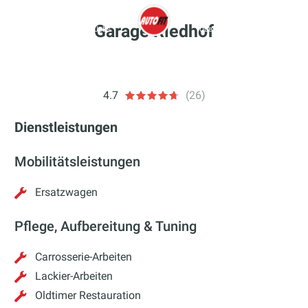
Zum
Inhalt
Garage Riedhof
Garagen & Termine
Jobs
Über Autofit
Mehr
springen
autofit
4.7
(26)
Dienstleistungen
Mobilitätsleistungen
Ersatzwagen
Pflege, Aufbereitung & Tuning
Carrosserie-Arbeiten
Lackier-Arbeiten
Oldtimer Restauration