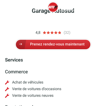
Aller
au
Garage Autosud
Garage & Rendez-vous
Jobs
À propos d’Autofit – autofit
More
contenu
autofit
4,8
(32)
Prenez rendez-vous maintenant
Services
Commerce
Achat de véhicules
Vente de voitures d’occasions
Vente de voitures neuves