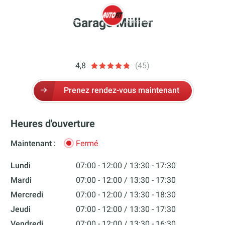
Aller
au
Garage Müller
Garage & Rendez-vous
Jobs
À propos d’Autofit – autofit
More
contenu
autofit
4,8
(45)
Prenez rendez-vous maintenant
Heures d'ouverture
Maintenant :
Fermé
Lundi
07:00 - 12:00
13:30 - 17:30
Mardi
07:00 - 12:00
13:30 - 17:30
Mercredi
07:00 - 12:00
13:30 - 18:30
Jeudi
07:00 - 12:00
13:30 - 17:30
Vendredi
07:00 - 12:00
13:30 - 16:30